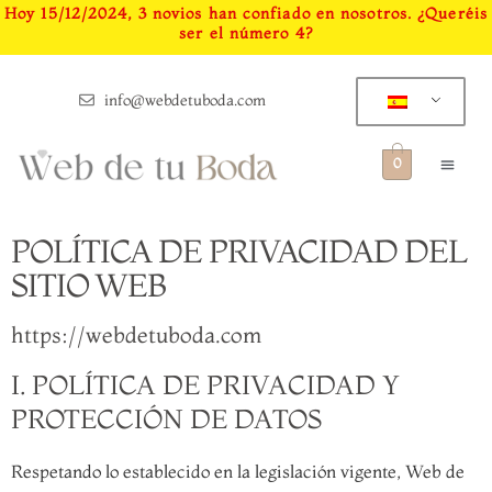
Hoy
15/12/2024
,
3
novios han confiado en nosotros. ¿Queréis
ser el número
4
?
info@webdetuboda.com
0
POLÍTICA DE PRIVACIDAD DEL
SITIO WEB
https://webdetuboda.com
I. POLÍTICA DE PRIVACIDAD Y
PROTECCIÓN DE DATOS
Respetando lo establecido en la legislación vigente, Web de