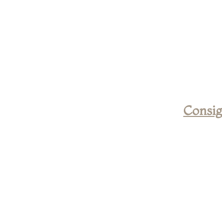
La invitación digital perfecta para un día perfecto.
Web de bodas - Página web para bodas
e solo
7
Consig
€
c