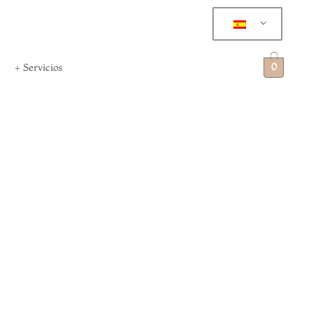
0
+ Servicios
 boda