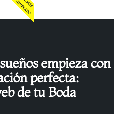
EL MÁS
COMPRADO
 sueños empieza con
ación perfecta:
eb de tu Boda